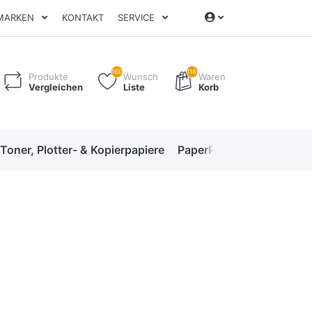
MARKEN
KONTAKT
SERVICE
160
1189
Produkte
Wunsch
Waren
Vergleichen
Liste
Korb
 Toner, Plotter- & Kopierpapiere
PaperPro High-Performan