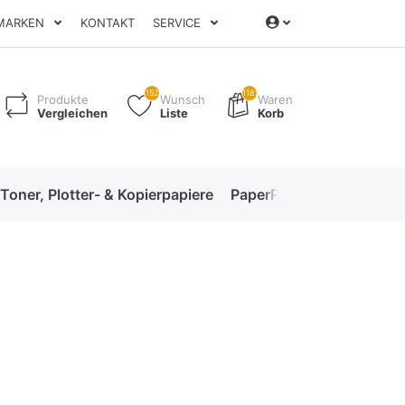
MARKEN
KONTAKT
SERVICE
152
1182
Produkte
Wunsch
Waren
Vergleichen
Liste
Korb
 Toner, Plotter- & Kopierpapiere
PaperPro High-Performan