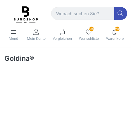
160
1189
Menü
Mein Konto
Vergleichen
Wunschliste
Warenkorb
Goldina®