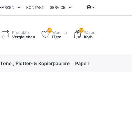
MARKEN
KONTAKT
SERVICE
160
1189
Produkte
Wunsch
Waren
Vergleichen
Liste
Korb
 Toner, Plotter- & Kopierpapiere
PaperPro High-Performan