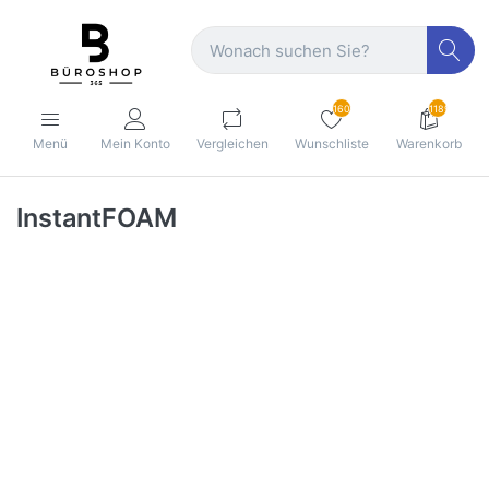
160
1189
Menü
Mein Konto
Vergleichen
Wunschliste
Warenkorb
InstantFOAM