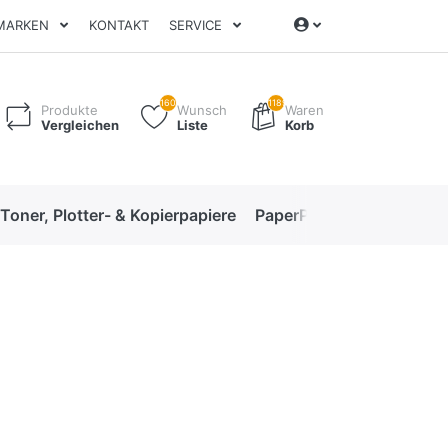
MARKEN
KONTAKT
SERVICE
160
1189
Produkte
Wunsch
Waren
Vergleichen
Liste
Korb
 Toner, Plotter- & Kopierpapiere
PaperPro High-Performan