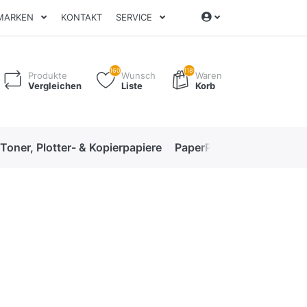
MARKEN
KONTAKT
SERVICE
160
1189
Produkte
Wunsch
Waren
Vergleichen
Liste
Korb
 Toner, Plotter- & Kopierpapiere
PaperPro High-Performan