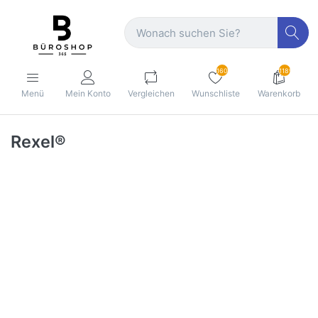
160
1189
Menü
Mein Konto
Vergleichen
Wunschliste
Warenkorb
Rexel®