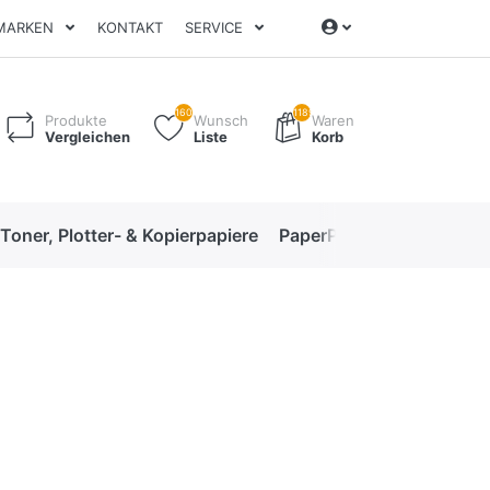
MARKEN
KONTAKT
SERVICE
160
1189
Produkte
Wunsch
Waren
Vergleichen
Liste
Korb
 Toner, Plotter- & Kopierpapiere
PaperPro High-Performan