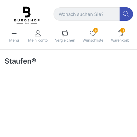
160
1189
Menü
Mein Konto
Vergleichen
Wunschliste
Warenkorb
Staufen®