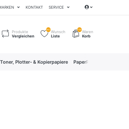
MARKEN
KONTAKT
SERVICE
160
1189
Produkte
Wunsch
Waren
Vergleichen
Liste
Korb
 Toner, Plotter- & Kopierpapiere
PaperPro High-Performan