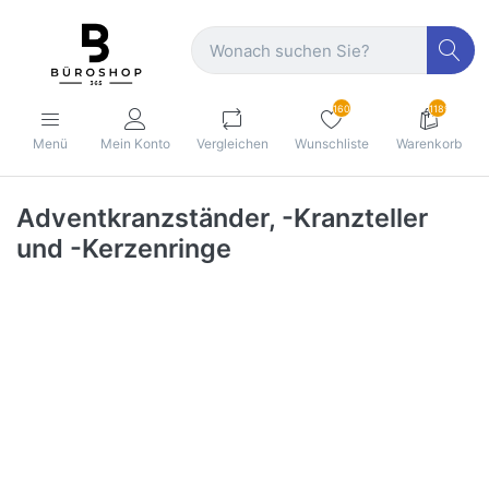
160
1189
Menü
Mein Konto
Vergleichen
Wunschliste
Warenkorb
Adventkranzständer, -Kranzteller
und -Kerzenringe