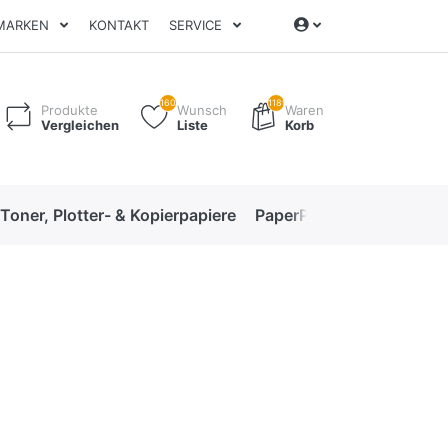
MARKEN
KONTAKT
SERVICE
160
1189
Produkte
Wunsch
Waren
Vergleichen
Liste
Korb
 Toner, Plotter- & Kopierpapiere
PaperPro High-Performan