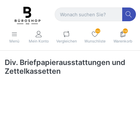
152
1182
Menü
Mein Konto
Vergleichen
Wunschliste
Warenkorb
Div. Briefpapierausstattungen und
Zettelkassetten