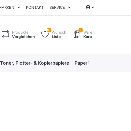
MARKEN
KONTAKT
SERVICE
160
1189
Produkte
Wunsch
Waren
Vergleichen
Liste
Korb
 Toner, Plotter- & Kopierpapiere
PaperPro High-Performan