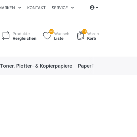
MARKEN
KONTAKT
SERVICE
160
1189
Produkte
Wunsch
Waren
Vergleichen
Liste
Korb
 Toner, Plotter- & Kopierpapiere
PaperPro High-Performan