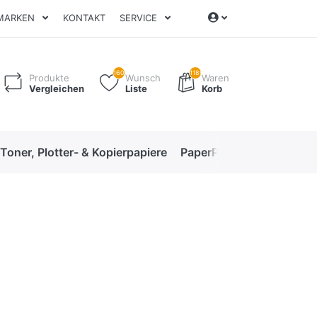
MARKEN
KONTAKT
SERVICE
160
1189
Produkte
Wunsch
Waren
Vergleichen
Liste
Korb
 Toner, Plotter- & Kopierpapiere
PaperPro High-Performan