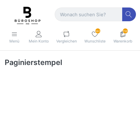
160
1189
Menü
Mein Konto
Vergleichen
Wunschliste
Warenkorb
Paginierstempel