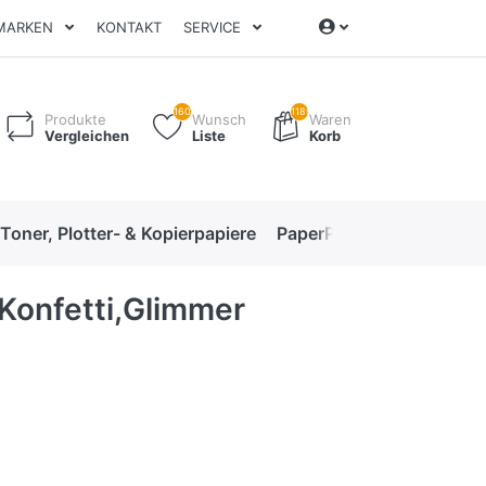
MARKEN
KONTAKT
SERVICE
160
1189
Produkte
Wunsch
Waren
Vergleichen
Liste
Korb
 Toner, Plotter- & Kopierpapiere
PaperPro High-Performan
Konfetti,Glimmer