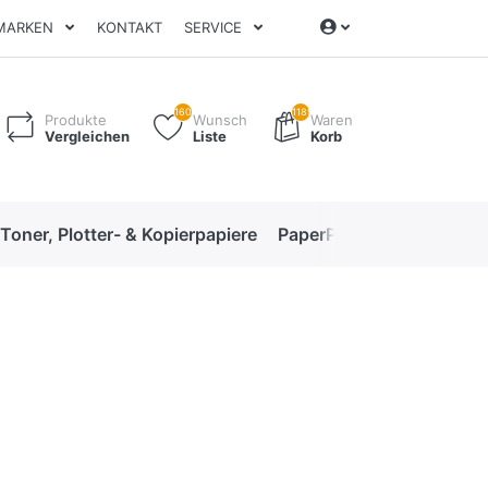
MARKEN
KONTAKT
SERVICE
160
1189
Produkte
Wunsch
Waren
Vergleichen
Liste
Korb
 Toner, Plotter- & Kopierpapiere
PaperPro High-Performan