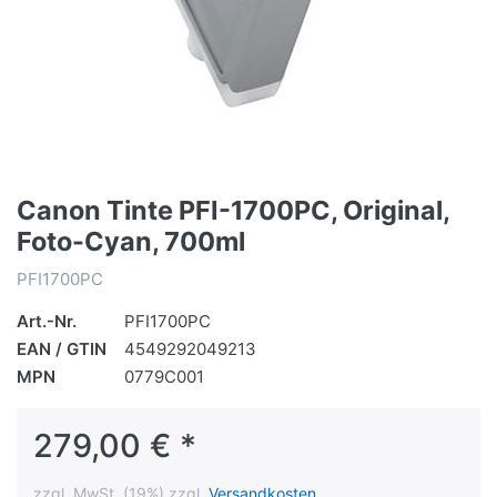
Canon Tinte PFI-1700PC, Original,
Foto-Cyan, 700ml
PFI1700PC
Art.-Nr.
PFI1700PC
EAN / GTIN
4549292049213
MPN
0779C001
279,00 € *
zzgl. MwSt. (19%) zzgl.
Versandkosten