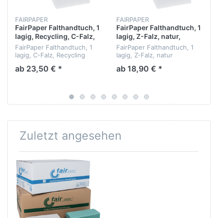
FAIRPAPER
FAIRPAPER
FairPaper Falthandtuch, 1
FairPaper Falthandtuch, 1
lagig, Recycling, C-Falz,
lagig, Z-Falz, natur,
25x33cm 4200 Blatt pro
25x23cm 5000 Blatt pro
FairPaper Falthandtuch, 1
FairPaper Falthandtuch, 1
Karton
Karton
lagig, C-Falz, Recycling
lagig, Z-Falz, natur
ab 23,50 € *
ab 18,90 € *
Zuletzt angesehen