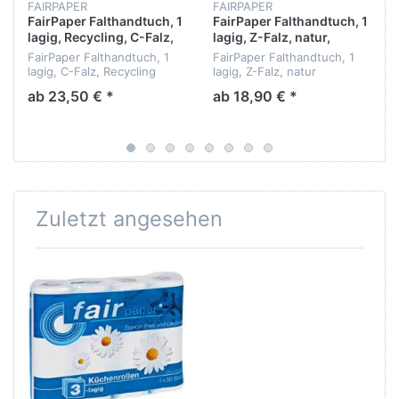
FAIRPAPER
FAIRPAPER
FairPaper Falthandtuch, 1
FairPaper Falthandtuch, 1
lagig, Recycling, C-Falz,
lagig, Z-Falz, natur,
25x33cm 4200 Blatt pro
25x23cm 5000 Blatt pro
FairPaper Falthandtuch, 1
FairPaper Falthandtuch, 1
Karton
Karton
lagig, C-Falz, Recycling
lagig, Z-Falz, natur
ab 23,50 € *
ab 18,90 € *
Zuletzt angesehen