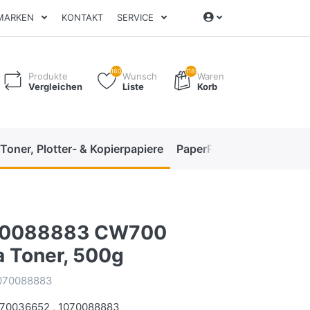
MARKEN
KONTAKT
SERVICE
160
1189
Produkte
Wunsch
Waren
Vergleichen
Liste
Korb
 Toner, Plotter- & Kopierpapiere
PaperPro High-Performan
70088883 CW700
 Toner, 500g
1070088883
70036652 , 1070088883