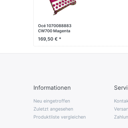
Océ 1070088883
CW700 Magenta
Toner, 500g
169,50 € *
Informationen
Serv
Neu eingetroffen
Konta
Zuletzt angesehen
Versan
Produktliste vergleichen
Zahlu