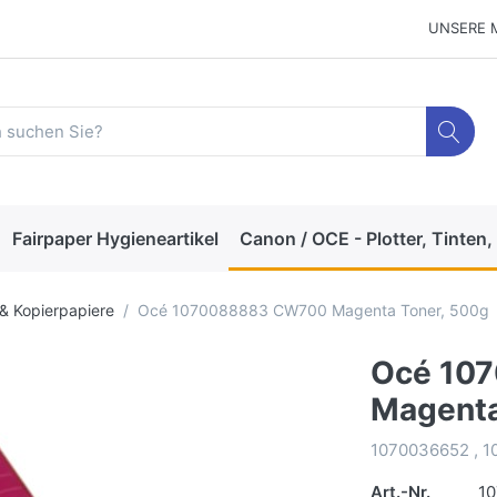
UNSERE 
Fairpaper Hygieneartikel
Canon / OCE - Plotter, Tinten,
- & Kopierpapiere
Océ 1070088883 CW700 Magenta Toner, 500g
Océ 10
Magenta
1070036652 , 
Art.-Nr.
10