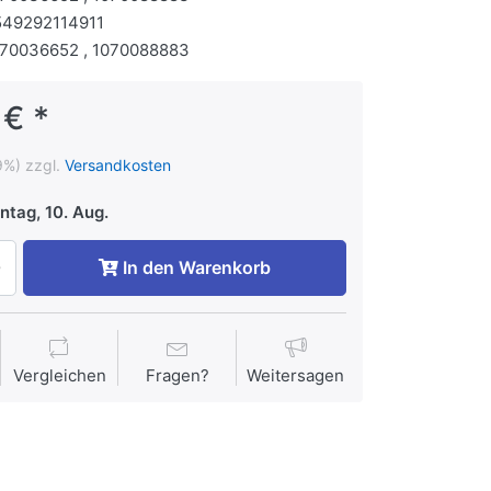
549292114911
70036652 , 1070088883
 € *
9%) zzgl.
Versandkosten
tag, 10. Aug.
In den Warenkorb
Vergleichen
Fragen?
Weitersagen