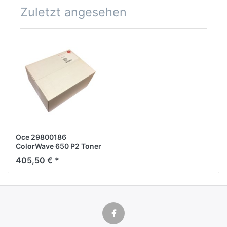
Zuletzt angesehen
Oce 29800186
ColorWave 650 P2 Toner
Pearls Black Multipack,
405,50 € *
4x 500g, Poster Printer