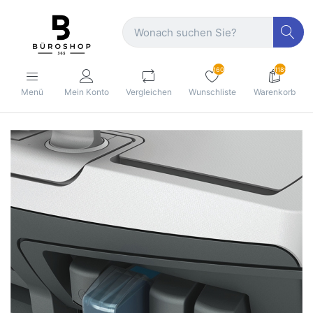
160
1189
Menü
Mein Konto
Vergleichen
Wunschliste
Warenkorb