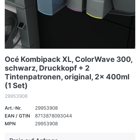
Océ Kombipack XL, ColorWave 300,
schwarz, Druckkopf + 2
Tintenpatronen, original, 2x 400ml
(1 Set)
29953908
Art.-Nr.
29953908
EAN / GTIN
8713878093044
MPN
29953908