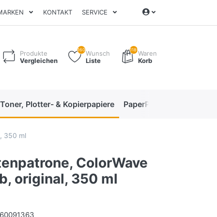
MARKEN
KONTAKT
SERVICE
160
1189
Produkte
Wunsch
Waren
Vergleichen
Liste
Korb
 Toner, Plotter- & Kopierpapiere
PaperPro High-Performan
, 350 ml
tenpatrone, ColorWave
b, original, 350 ml
060091363