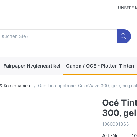
UNSERE 
Fairpaper Hygieneartikel
Canon / OCE - Plotter, Tinten,
- & Kopierpapiere
Océ Tintenpatrone, ColorWave 300, gelb, original
Océ Tin
300, gel
1060091363
Art.-Nr.
1