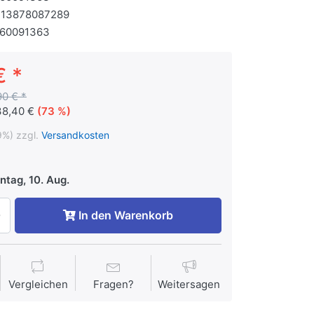
713878087289
060091363
€ *
90 € *
38,40 €
(73 %)
9%) zzgl.
Versandkosten
tag, 10. Aug.
In den Warenkorb
Vergleichen
Fragen?
Weitersagen