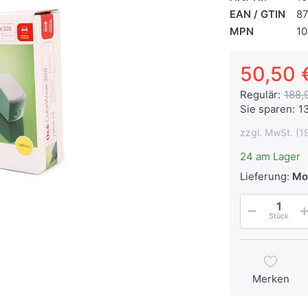
EAN / GTIN
8
MPN
1
50,50 
Regulär:
188,
Sie sparen:
1
zzgl. MwSt. (1
24 am Lager
Lieferung:
Mon
Stück
Merken