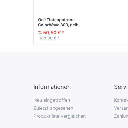
Océ Tintenpatrone,
ColorWave 300, gelb,
original, 350 ml
% 50,50 € *
188,90 € *
Informationen
Serv
Neu eingetroffen
Konta
Zuletzt angesehen
Versan
Produktliste vergleichen
Zahlu