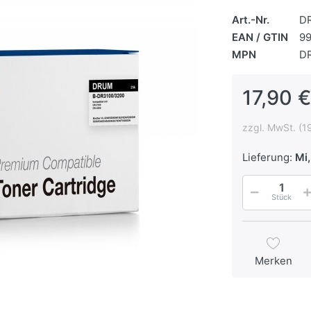
Art.-Nr.
D
EAN / GTIN
9
MPN
D
17,90 €
zzgl. MwSt. (1
Lieferung:
Mi,
Stück
Merken