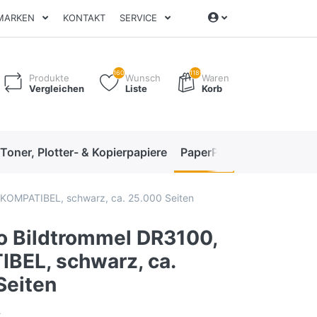
MARKEN
KONTAKT
SERVICE
160
1189
Produkte
Wunsch
Waren
Vergleichen
Liste
Korb
 Toner, Plotter- & Kopierpapiere
PaperPro High-Performan
 KOMPATIBEL, schwarz, ca. 25.000 Seiten
o Bildtrommel DR3100,
BEL, schwarz, ca.
Seiten
A