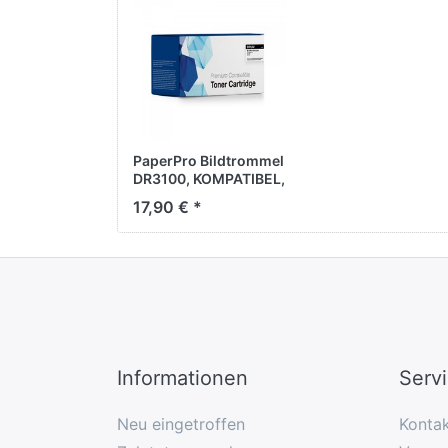
PaperPro Bildtrommel
DR3100, KOMPATIBEL,
schwarz, ca. 25.000
17,90 € *
Seiten
Informationen
Serv
Neu eingetroffen
Konta