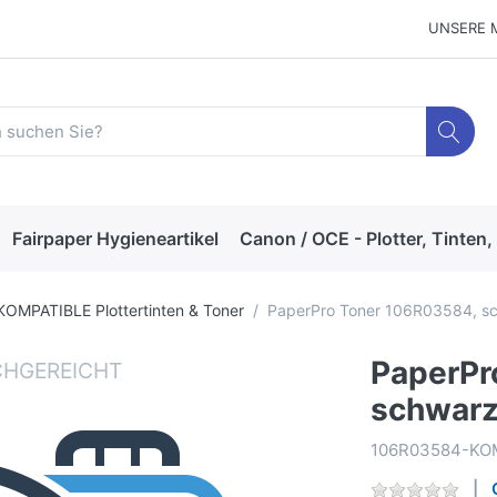
UNSERE 
Fairpaper Hygieneartikel
Canon / OCE - Plotter, Tinten,
KOMPATIBLE Plottertinten & Toner
PaperPro Toner 106R03584, sc
PaperPr
schwarz
106R03584-KO