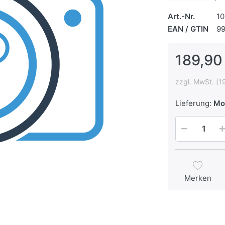
Art.-Nr.
1
EAN / GTIN
9
189,90
zzgl. MwSt. (1
Lieferung:
Mo,
Merken