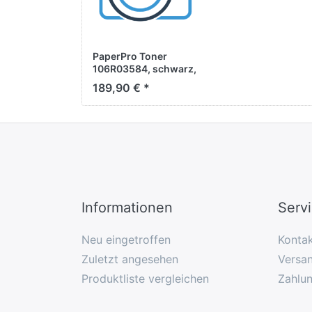
PaperPro Toner
106R03584, schwarz,
ca. 24.600 Seiten
189,90 € *
Informationen
Serv
Neu eingetroffen
Konta
Zuletzt angesehen
Versan
Produktliste vergleichen
Zahlu