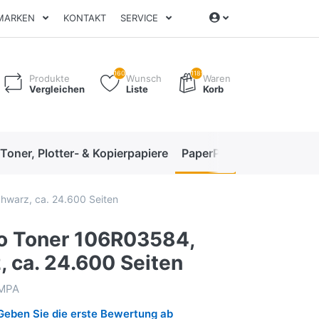
MARKEN
KONTAKT
SERVICE
160
1189
Produkte
Wunsch
Waren
Vergleichen
Liste
Korb
 Toner, Plotter- & Kopierpapiere
PaperPro High-Performan
hwarz, ca. 24.600 Seiten
o Toner 106R03584,
, ca. 24.600 Seiten
MPA
Geben Sie die erste Bewertung ab