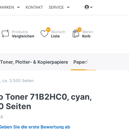
MARKEN
KONTAKT
SERVICE
160
1189
Produkte
Wunsch
Waren
Vergleichen
Liste
Korb
 Toner, Plotter- & Kopierpapiere
PaperPro High-Performan
 ca. 3.500 Seiten
o Toner 71B2HC0, cyan,
0 Seiten
PA
Geben Sie die erste Bewertung ab