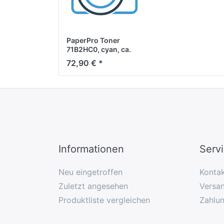
PaperPro Toner
71B2HC0, cyan, ca.
3.500 Seiten
72,90 € *
Informationen
Serv
Neu eingetroffen
Konta
Zuletzt angesehen
Versan
Produktliste vergleichen
Zahlu