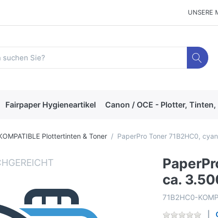
UNSERE 
Fairpaper Hygieneartikel
Canon / OCE - Plotter, Tinten,
KOMPATIBLE Plottertinten & Toner
PaperPro Toner 71B2HC0, cyan,
PaperPr
ca. 3.50
71B2HC0-KOM