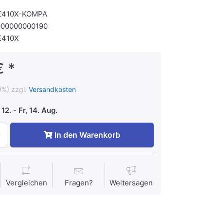
E410X-KOMPA
900000000190
E410X
€ *
9%) zzgl.
Versandkosten
 12.
-
Fr, 14. Aug.
In den Warenkorb
Vergleichen
Fragen?
Weitersagen