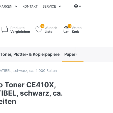
MARKEN
KONTAKT
SERVICE
160
1189
Produkte
Wunsch
Waren
Vergleichen
Liste
Korb
 Toner, Plotter- & Kopierpapiere
PaperPro High-Performan
TIBEL, schwarz, ca. 4.000 Seiten
o Toner CE410X,
BEL, schwarz, ca.
eiten