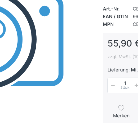
Art.-Nr.
C
EAN / GTIN
9
MPN
C
55,90 
zzgl. MwSt. (1
Lieferung:
Mi,
Stück
Merken