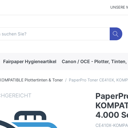
UNSERE 
Fairpaper Hygieneartikel
Canon / OCE - Plotter, Tinten,
KOMPATIBLE Plottertinten & Toner
PaperPro Toner CE410X, KOMPA
PaperPr
KOMPATI
4.000 S
CE410X-KOMPA