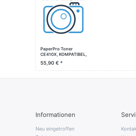
PaperPro Toner
CE410X, KOMPATIBEL,
schwarz, ca. 4.000
55,90 € *
Seiten
Informationen
Serv
Neu eingetroffen
Konta