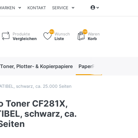
MARKEN
KONTAKT
SERVICE
160
1189
Produkte
Wunsch
Waren
Vergleichen
Liste
Korb
 Toner, Plotter- & Kopierpapiere
PaperPro High-Performan
TIBEL, schwarz, ca. 25.000 Seiten
o Toner CF281X,
BEL, schwarz, ca.
Seiten