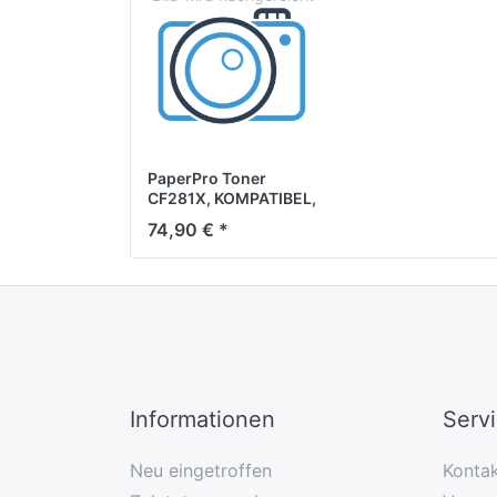
PaperPro Toner
CF281X, KOMPATIBEL,
schwarz, ca. 25.000
74,90 € *
Seiten
Informationen
Serv
Neu eingetroffen
Konta