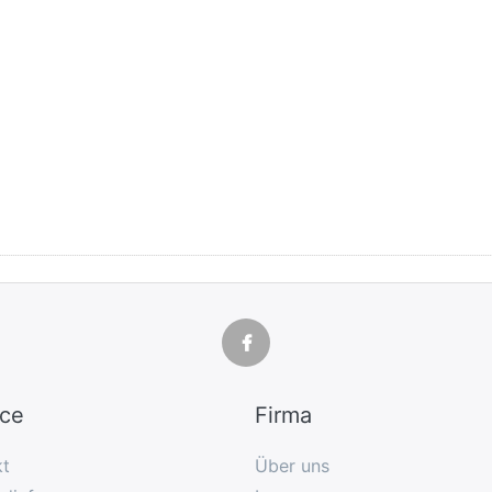
ice
Firma
kt
Über uns