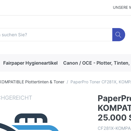
UNSERE 
Fairpaper Hygieneartikel
Canon / OCE - Plotter, Tinten,
KOMPATIBLE Plottertinten & Toner
PaperPro Toner CF281X, KOMPA
PaperPr
KOMPATI
25.000 
CF281X-KOMPA