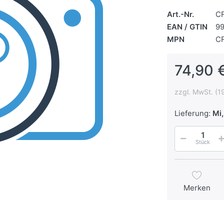
Art.-Nr.
C
EAN / GTIN
9
MPN
C
74,90 
zzgl. MwSt. (1
Lieferung:
Mi,
Stück
Merken