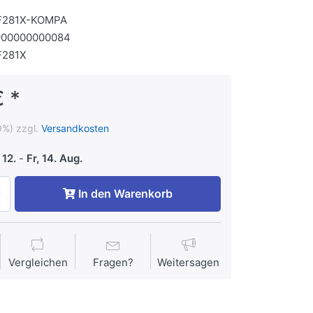
F281X-KOMPA
900000000084
F281X
€ *
9%) zzgl.
Versandkosten
 12.
-
Fr, 14. Aug.
In den Warenkorb
Vergleichen
Fragen?
Weitersagen