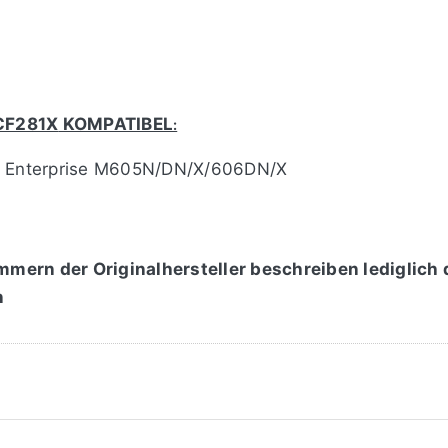
CF281X
KOMPATIBEL
:
t Enterprise M605N/DN/X/606DN/X
mmern der Originalhersteller beschreiben lediglich
n