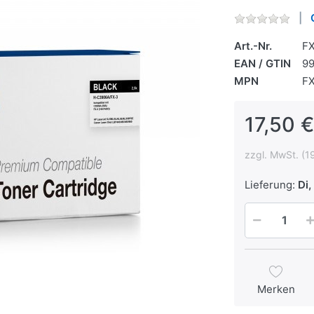
Art.-Nr.
F
EAN / GTIN
9
MPN
F
17,50 €
zzgl. MwSt. (1
Lieferung:
Di, 
Merken