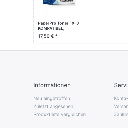
PaperPro Toner FX-3
KOMPATIBEL,
schwarz, ca. 3.500
17,50 € *
Seiten
Informationen
Serv
Neu eingetroffen
Konta
Zuletzt angesehen
Versan
Produktliste vergleichen
Zahlu