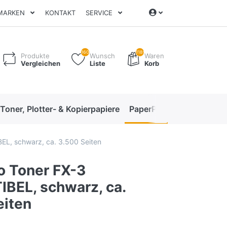
MARKEN
KONTAKT
SERVICE
160
1189
Produkte
Wunsch
Waren
Vergleichen
Liste
Korb
 Toner, Plotter- & Kopierpapiere
PaperPro High-Performan
EL, schwarz, ca. 3.500 Seiten
o Toner FX-3
BEL, schwarz, ca.
eiten