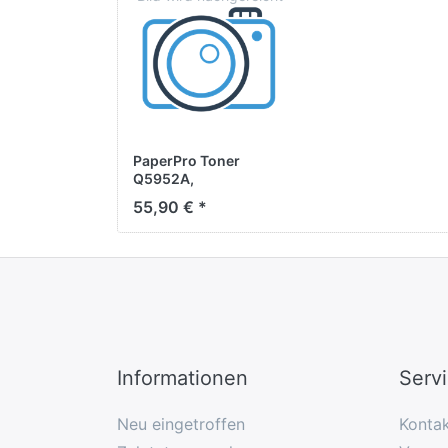
PaperPro Toner
Q5952A,
KOMPATIBEL, yellow,
55,90 € *
ca. 10.000 Seiten
Informationen
Serv
Neu eingetroffen
Konta