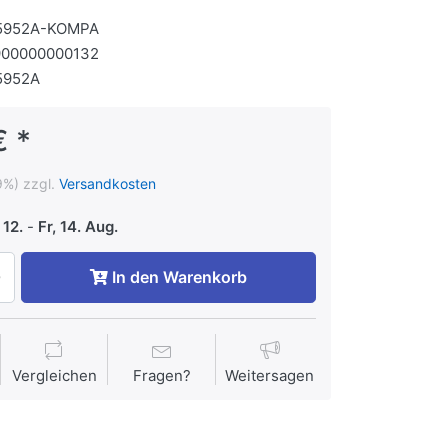
5952A-KOMPA
900000000132
5952A
€ *
9%) zzgl.
Versandkosten
 12.
-
Fr, 14. Aug.
In den Warenkorb
Vergleichen
Fragen?
Weitersagen