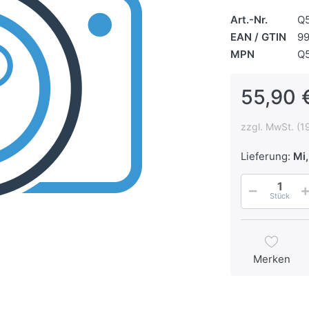
Art.-Nr.
Q
EAN / GTIN
9
MPN
Q
55,90 
zzgl. MwSt. (1
Lieferung:
Mi,
Stück
Merken