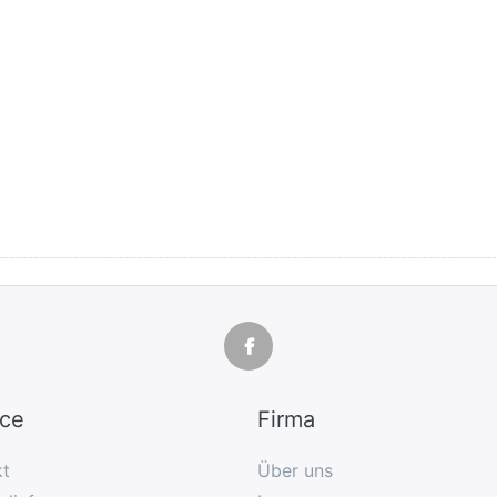
ice
Firma
kt
Über uns