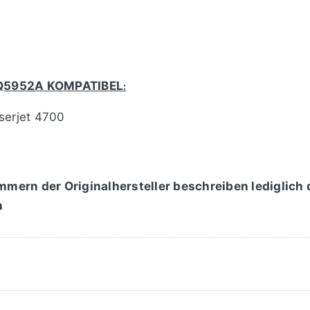
Q5952A
KOMPATIBEL
:
serjet 4700
mmern der Originalhersteller beschreiben lediglich
n