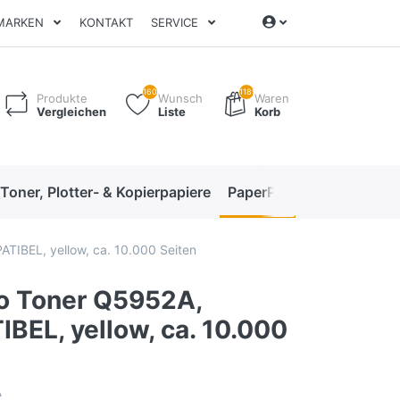
MARKEN
KONTAKT
SERVICE
160
1189
Produkte
Wunsch
Waren
Vergleichen
Liste
Korb
 Toner, Plotter- & Kopierpapiere
PaperPro High-Performan
IBEL, yellow, ca. 10.000 Seiten
o Toner Q5952A,
BEL, yellow, ca. 10.000
A