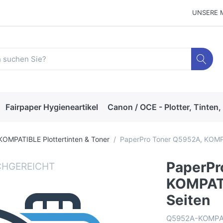
UNSERE 
Fairpaper Hygieneartikel
Canon / OCE - Plotter, Tinten,
KOMPATIBLE Plottertinten & Toner
PaperPro Toner Q5952A, KOMPAT
PaperPr
KOMPATI
Seiten
Q5952A-KOMP