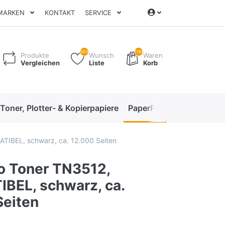
MARKEN
KONTAKT
SERVICE
160
1189
Produkte
Wunsch
Waren
Vergleichen
Liste
Korb
 Toner, Plotter- & Kopierpapiere
PaperPro High-Performan
TIBEL, schwarz, ca. 12.000 Seiten
o Toner TN3512,
BEL, schwarz, ca.
Seiten
A