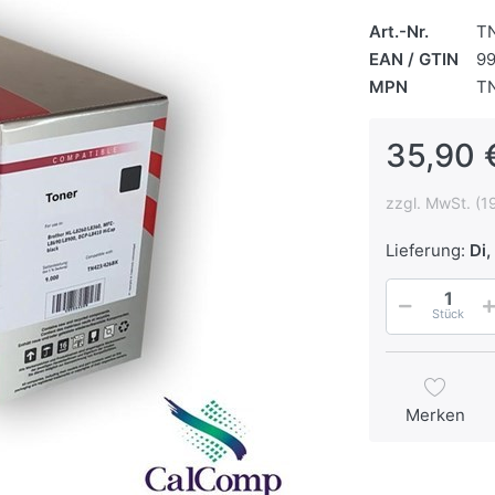
Art.-Nr.
T
EAN / GTIN
9
MPN
T
35,90 
zzgl. MwSt. (1
Lieferung:
Di, 
Stück
Merken