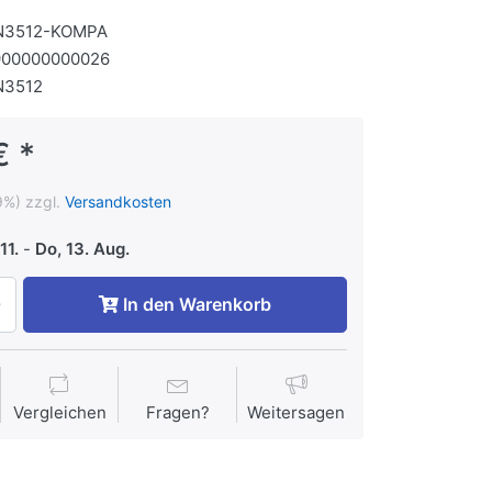
N3512-KOMPA
900000000026
N3512
€ *
9%) zzgl.
Versandkosten
11.
-
Do, 13. Aug.
In den Warenkorb
Vergleichen
Fragen?
Weitersagen