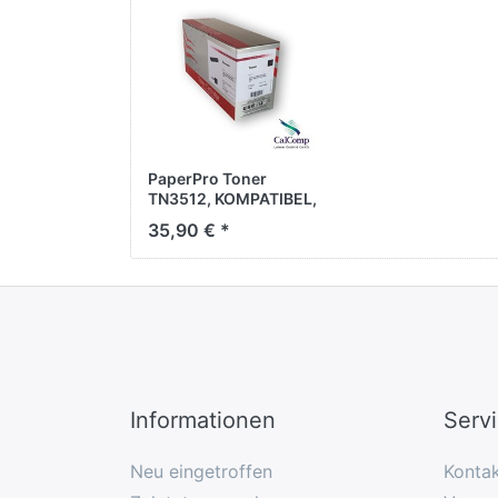
PaperPro Toner
TN3512, KOMPATIBEL,
schwarz, ca. 12.000
35,90 € *
Seiten
Informationen
Serv
Neu eingetroffen
Konta