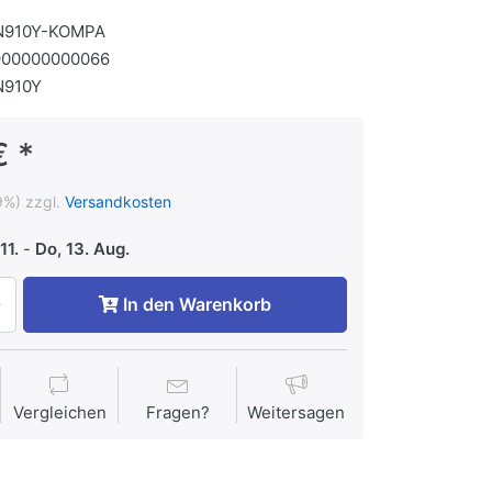
N910Y-KOMPA
900000000066
N910Y
€ *
9%) zzgl.
Versandkosten
11.
-
Do, 13. Aug.
In den Warenkorb
Vergleichen
Fragen?
Weitersagen