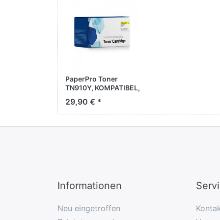
PaperPro Toner
TN910Y, KOMPATIBEL,
yellow, ca. 9.000
29,90 € *
Seiten
Informationen
Serv
Neu eingetroffen
Konta