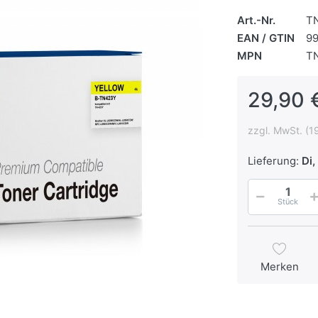
Art.-Nr.
T
EAN / GTIN
9
MPN
T
29,90 
zzgl. MwSt. (1
Lieferung:
Di, 
Stück
Merken