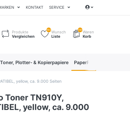
MARKEN
KONTAKT
SERVICE
160
1189
Produkte
Wunsch
Waren
Vergleichen
Liste
Korb
 Toner, Plotter- & Kopierpapiere
PaperPro High-Performan
IBEL, yellow, ca. 9.000 Seiten
o Toner TN910Y,
BEL, yellow, ca. 9.000