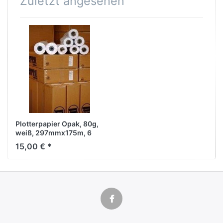
Zuletzt angesehen
Plotterpapier Opak, 80g,
weiß, 297mmx175m, 6
Rollen/KT, Kern 76mm
15,00 € *
(3'')