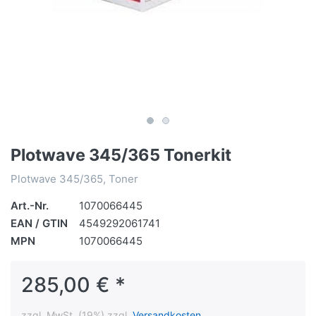
Plotwave 345/365 Tonerkit
Plotwave 345/365, Toner
Art.-Nr.
1070066445
EAN / GTIN
4549292061741
MPN
1070066445
285,00 € *
zzgl. MwSt. (19%) zzgl.
Versandkosten