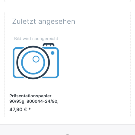
Zuletzt angesehen
Präsentationspapier
90/95g, 800044-24/90,
matt, doppelt beschichtet
47,90 € *
wasserresistent,61cm x
90m, 4 Rollen/KT, 2"-Kern