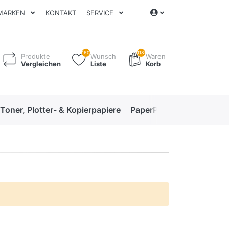
MARKEN
KONTAKT
SERVICE
160
1189
Produkte
Wunsch
Waren
Vergleichen
Liste
Korb
 Toner, Plotter- & Kopierpapiere
PaperPro High-Performan