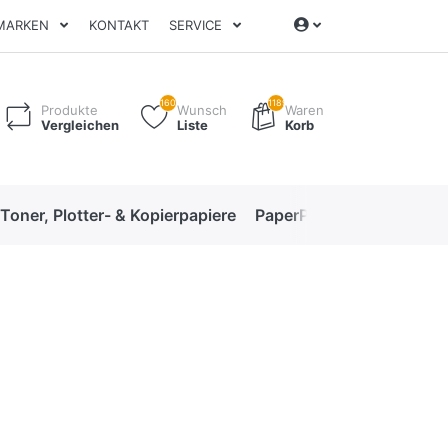
MARKEN
KONTAKT
SERVICE
160
1189
Produkte
Wunsch
Waren
Vergleichen
Liste
Korb
 Toner, Plotter- & Kopierpapiere
PaperPro High-Performan