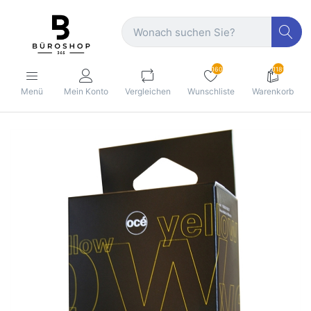
160
1189
Menü
Mein Konto
Vergleichen
Wunschliste
Warenkorb