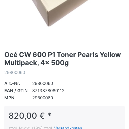
Océ CW 600 P1 Toner Pearls Yellow
Multipack, 4x 500g
29800060
Art.-Nr.
29800060
EAN / GTIN
8713878080112
MPN
29800060
820,00 € *
zzgl. MwSt. (19%) zzgl.
Versandkosten